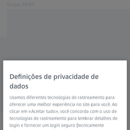
Grupo ZEISS
Abre num separador novo
Portugal
Contato
ALGUMA DÚVIDA?
Entre em contacto conosco
Páginas Web ZEISS relacionadas
Definições de privacidade de
ZEISS Group International
Entre em contacto direto connosco. Teremos
dados
todo o gosto em responder às suas perguntas
através do formulário de contacto em baixo.
Usamos diferentes tecnologias de rastreamento para
oferecer uma melhor experiência no site para você. Ao
clicar em «Aceitar tudo», você concorda com o uso de
tecnologias de rastreamento para lembrar detalhes de
login e fornecer um login seguro (tecnicamente