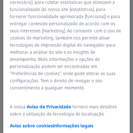
Contacte-nos
necessário), para coletar estatísticas que otimizam a
funcionalidade do nosso site (estatísticas), para
fornecer funcionalidade aprimorada (funcional) e para
entregar conteúdo personalizado de acordo com os
Em que podemos ajudar?
seus interesses (marketing). Ao consentir com o uso de
cookies de marketing, também nos permite ativar
tecnologias de impressão digital do navegador para
melhorar a análise do site e os insights de
desempenho. Mais informações e opções de
Encontre o seu contacto ZEISS mais
personalização podem ser encontradas em
próximo
“Preferências de cookies”, onde pode alterar as suas
configurações. Tem o direito de revogar o seu
consentimento a qualquer momento.
USADOS COM FREQUÊNCIA
A nossa
Aviso de Privacidade
fornece mais detalhes
sobre a utilização da tecnologia de localização.
Museu de Ótica da ZEISS em 360º
Aviso sobre cookies
Informações legais