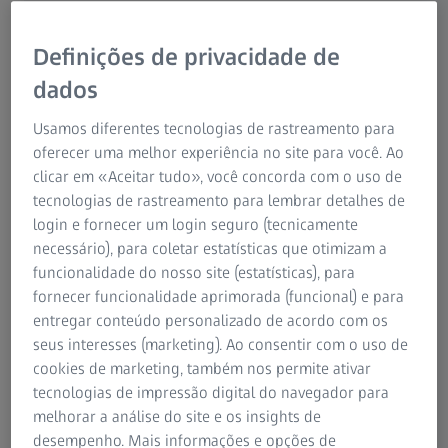
Ed. Parque Oceano - Rua Dr. José Joaquim de Almeida
2, 3ºC, Oeiras 2780-337
Definições de privacidade de
dados
Direção:
Fabian Heller (presidente)
Usamos diferentes tecnologias de rastreamento para
Justus Felix Wehme
oferecer uma melhor experiência no site para você. Ao
Anita Sonnenfroh (secretária)
clicar em «Aceitar tudo», você concorda com o uso de
tecnologias de rastreamento para lembrar detalhes de
login e fornecer um login seguro (tecnicamente
Para pedidos de contacto à nossa Equipa de vendas e
necessário), para coletar estatísticas que otimizam a
assistência, visite o nosso
Centro de contacto
funcionalidade do nosso site (estatísticas), para
fornecer funcionalidade aprimorada (funcional) e para
Para questões sobre o nosso website, contacte-nos
entregar conteúdo personalizado de acordo com os
através de
webmaster@zeiss.com
.
seus interesses (marketing). Ao consentir com o uso de
cookies de marketing, também nos permite ativar
tecnologias de impressão digital do navegador para
melhorar a análise do site e os insights de
Downloads
desempenho. Mais informações e opções de