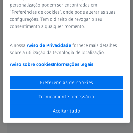
personalização podem ser encontradas em
“Preferências de cookies”, onde pode alterar as suas
IOL Exchange Policy / Política e
configurações. Tem o direito de revogar o seu
Processo de Troca de Lentes
consentimento a qualquer momento.
Intraoculares BR
113 KB
A nossa
Aviso de Privacidade
fornece mais detalhes
Download
sobre a utilização da tecnologia de localização.
Aviso sobre cookies
Informações legais
General Terms and Conditions of Sale
Preferências de cookies
(Germany)
161 KB
Tecnicamente necessário
Download
Aceitar tudo