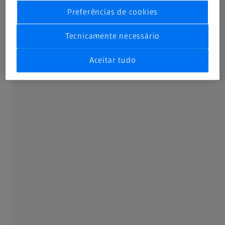
Preferências de cookies
SOBRE A ZEISS
Tecnicamente necessário
Aceitar tudo
Sobre
Carreira
Atualidades
Compliance
REDES SOCIAIS
Facebook