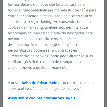
Em que o/a podemos ajudar?
Instruções de Utilização
funcionalidade do nosso site (estatísticas), para
Grupo ZEISS
fornecer funcionalidade aprimorada (funcional) e para
entregar conteúdo personalizado de acordo com os
seus interesses (marketing). Ao consentir com o uso de
cookies de marketing, também nos permite ativar
tecnologias de impressão digital do navegador para
USADOS COM FREQUÊNCIA
melhorar a análise do site e os insights de
desempenho. Mais informações e opções de
personalização podem ser encontradas em
Teste Visual Online
“Preferências de cookies”, onde pode alterar as suas
configurações. Tem o direito de revogar o seu
Lentes progressivas
consentimento a qualquer momento.
Óculos para ver ao longe e óculos de
A nossa
Aviso de Privacidade
fornece mais detalhes
leitura
sobre a utilização da tecnologia de localização.
Aviso sobre cookies
Informações legais
Toalhetes e soluções de limpeza para
lentes