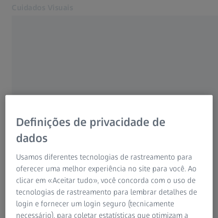
Cuidados Visuais
Abre num separador novo
Cuidados e saúde ocular
As nossas soluções
ZEISS VISION CARE
A sua visão
Contacte-nos
Sobre nós
Consumidor
MyZEISS Vision
Definições de privacidade de
Entre em contacto
Consumidor
dados
Agradecemos o seu contacto. Diga-nos em que
Encontre uma óptica
Profissional da visão
o/a podemos ajudar e responderemos o mais
Usamos diferentes tecnologias de rastreamento para
Para profissionais da visão
brevemente possível.
oferecer uma melhor experiência no site para você. Ao
Páginas Web ZEISS relacionadas
clicar em «Aceitar tudo», você concorda com o uso de
tecnologias de rastreamento para lembrar detalhes de
Para profissionais da visão
login e fornecer um login seguro (tecnicamente
ZEISS Sunlens
necessário), para coletar estatísticas que otimizam a