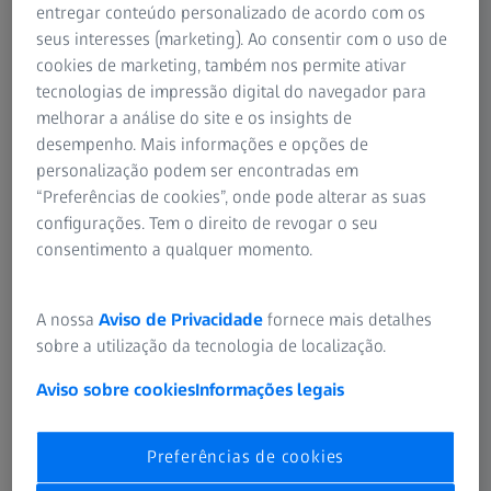
Instruções de Utilização
entregar conteúdo personalizado de acordo com os
Grupo ZEISS
seus interesses (marketing). Ao consentir com o uso de
Toalhetes e soluções de limpeza para
cookies de marketing, também nos permite ativar
lentes
tecnologias de impressão digital do navegador para
melhorar a análise do site e os insights de
desempenho. Mais informações e opções de
SOBRE A ZEISS
personalização podem ser encontradas em
“Preferências de cookies”, onde pode alterar as suas
configurações. Tem o direito de revogar o seu
Sobre
consentimento a qualquer momento.
Carreira
A nossa
Aviso de Privacidade
fornece mais detalhes
sobre a utilização da tecnologia de localização.
Atualidades
Aviso sobre cookies
Informações legais
Compliance
Preferências de cookies