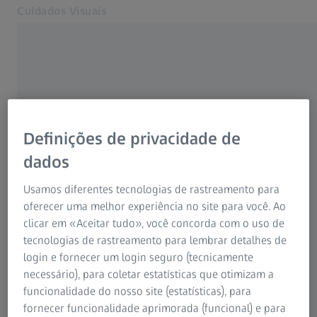
Cuidados Visuais
Abre num separador novo
Cuidados e saúde ocular
Vision Care
As nossas soluções
A sua visão
Definições de privacidade de
Sobre nós
dados
MyZEISS Vision
USADOS COM FREQUÊNCIA
Entre em contacto
Usamos diferentes tecnologias de rastreamento para
oferecer uma melhor experiência no site para você. Ao
Encontre uma óptica
Teste Visual Online
clicar em «Aceitar tudo», você concorda com o uso de
Para profissionais da visão
tecnologias de rastreamento para lembrar detalhes de
Lentes progressivas
Páginas Web ZEISS relacionadas
login e fornecer um login seguro (tecnicamente
necessário), para coletar estatísticas que otimizam a
Para profissionais da visão
funcionalidade do nosso site (estatísticas), para
Óculos para ver ao longe e óculos de
ZEISS Sunlens
fornecer funcionalidade aprimorada (funcional) e para
leitura