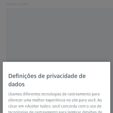
Vision Care
Abre num separador novo
para profissionais da visão
ZEISS PARA OS PROFISSIONAIS DA VISÃO
Lentes
Informações sobre a
Equipamentos
empresa
Suporte
Outros produtos
Empresa
Sobre nós
Definições de privacidade de
MyZEISS
Empresa
MyZEISS
dados
Aviso legal e condições gerais
Contacto
Usamos diferentes tecnologias de rastreamento para
Este site é operado pela Carl Zeiss Vision International
Para o consumidor
Proteção de dados
oferecer uma melhor experiência no site para você. Ao
GmbH.
Páginas Web ZEISS relacionadas
clicar em «Aceitar tudo», você concorda com o uso de
tecnologias de rastreamento para lembrar detalhes de
Conselho de Administração: