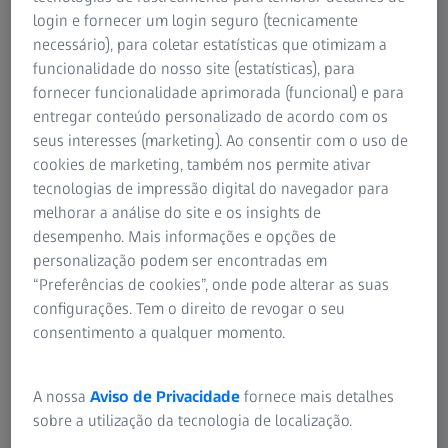
Para Consumidores
login e fornecer um login seguro (tecnicamente
Sven Hermann (Presidente e CEO)
Tecnologia Médica
necessário), para coletar estatísticas que otimizam a
Paul Bilsdorfer
ZEISS Sunlens
funcionalidade do nosso site (estatísticas), para
Svenja Munzinger
Instruções de Utilização
fornecer funcionalidade aprimorada (funcional) e para
Grupo ZEISS
entregar conteúdo personalizado de acordo com os
Registro comercial: Ulm, HRB 501573
seus interesses (marketing). Ao consentir com o uso de
Número de IVA: DE237102714
cookies de marketing, também nos permite ativar
tecnologias de impressão digital do navegador para
Se tiver perguntas relacionadas com o nosso site,
melhorar a análise do site e os insights de
contacte-nos através do
webmaster@zeiss.com.
desempenho. Mais informações e opções de
personalização podem ser encontradas em
Carl Zeiss Vision International GmbH
“Preferências de cookies”, onde pode alterar as suas
Turnstrasse 27
configurações. Tem o direito de revogar o seu
73430 Aalen
consentimento a qualquer momento.
Germany
Phone: +49 7361 591-0
Fax: +49 7361 591-1312
A nossa
Aviso de Privacidade
fornece mais detalhes
orderdepartment@zeiss.de
sobre a utilização da tecnologia de localização.