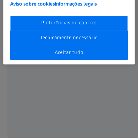
Aviso sobre cookies
Informações legais
Preferências de cookies
USADOS COM FREQUÊNCIA
Tecnicamente necessário
Lentes ZEISS SmartLife
Aceitar tudo
Formação e Educação
Apoio comercial
SOBRE A ZEISS
Sobre