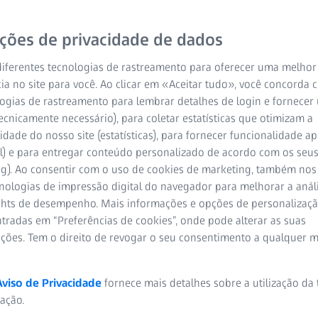
progressivas de qualida
ições de privacidade de dados
toda a lente, para onde q
nossas lentes freeform 
iferentes tecnologias de rastreamento para oferecer uma melhor
ia no site para você. Ao clicar em «Aceitar tudo», você concorda
Consulte abaixo os difere
ogias de rastreamento para lembrar detalhes de login e fornecer
ecnicamente necessário), para coletar estatísticas que otimizam a
idade do nosso site (estatísticas), para fornecer funcionalidade 
Contacte-nos
l) e para entregar conteúdo personalizado de acordo com os seus
ng). Ao consentir com o uso de cookies de marketing, também nos
cnologias de impressão digital do navegador para melhorar a análi
ights de desempenho. Mais informações e opções de personaliza
tradas em “Preferências de cookies”, onde pode alterar as suas
ações. Tem o direito de revogar o seu consentimento a qualquer 
tes progressivas ZEISS Clear
Aviso de Privacidade
fornece mais detalhes sobre a utilização da
zação.
s sofisticada até à data: lente progressiva ZEISS ClearMind. Desenvo