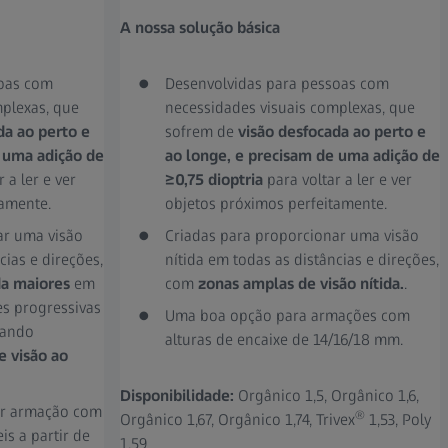
A nossa solução básica
soas com
Desenvolvidas para pessoas com
mplexas, que
necessidades visuais complexas, que
da ao perto e
sofrem de
visão desfocada ao perto e
 uma adição de
ao longe, e precisam de uma adição de
 a ler e ver
≥0,75 dioptria
para voltar a ler e ver
tamente.
objetos próximos perfeitamente.
ar uma visão
Criadas para proporcionar uma visão
cias e direções,
nítida em todas as distâncias e direções,
da maiores
em
com
zonas amplas de visão nítida.
.
s progressivas
Uma boa opção para armações com
uando
alturas de encaixe de 14/16/18 mm.
e visão ao
Disponibilidade:
Orgânico 1,5, Orgânico 1,6,
er armação com
®
Orgânico 1,67, Orgânico 1,74, Trivex
1,53, Poly
is a partir de
1,59