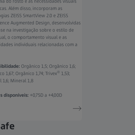
ia do rosto e às necessidades visuais
cas. Além disso, incorporam as
ogias ZEISS SmartView 2.0 e ZEISS
igence Augmented Design, desenvolvidas
se na investigação sobre o estilo de
tual, o comportamento visual e as
idades individuais relacionadas com a
ibilidade:
Orgânico 1,5; Orgânico 1,6;
®
o 1,67; Orgânico 1,74; Trivex
1,53;
 1,6; Mineral 1,8
s disponíveis:
+0,75D a +4,00D
Safe