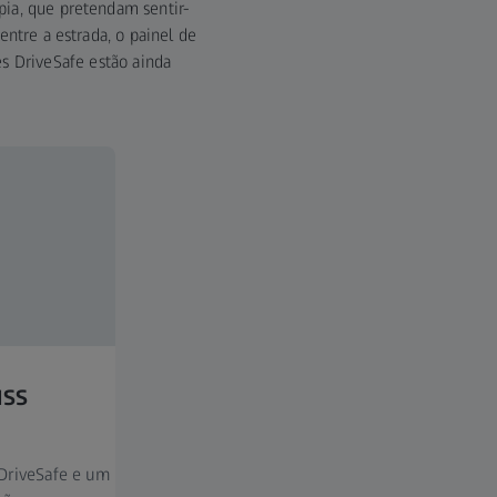
pia, que pretendam sentir-
ntre a estrada, o painel de
es DriveSafe estão ainda
ISS
DriveSafe e um