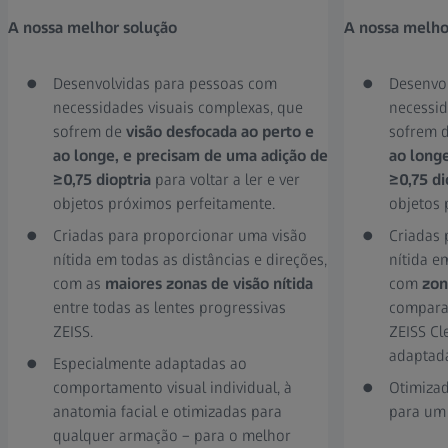
A nossa melhor solução
A nossa melho
Desenvolvidas para pessoas com
Desenvo
necessidades visuais complexas, que
necessid
sofrem de
visão desfocada ao perto e
sofrem 
ao longe, e precisam de uma adição de
ao long
≥0,75 dioptria
para voltar a ler e ver
≥0,75 di
objetos próximos perfeitamente.
objetos 
Criadas para proporcionar uma visão
Criadas 
nítida em todas as distâncias e direções,
nítida e
com as
maiores zonas de visão nítida
com
zon
entre todas as lentes progressivas
comparaç
ZEISS.
ZEISS C
adaptad
Especialmente adaptadas ao
comportamento visual individual, à
Otimiza
anatomia facial e otimizadas para
para um
qualquer armação – para o melhor