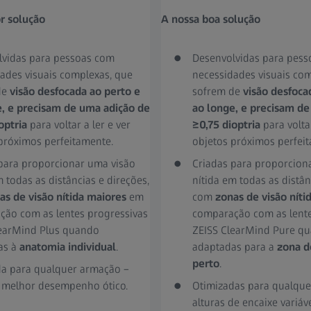
r solução
A nossa boa solução
lvidas para pessoas com
Desenvolvidas para pes
ades visuais complexas, que
necessidades visuais co
de
visão desfocada ao perto e
sofrem de
visão desfoca
e, e precisam de uma adição de
ao longe, e precisam de
optria
para voltar a ler e ver
≥0,75 dioptria
para voltar
próximos perfeitamente.
objetos próximos perfei
para proporcionar uma visão
Criadas para proporcion
m todas as distâncias e direções,
nítida em todas as distân
as de visão nítida maiores
em
com
zonas de visão níti
ão com as lentes progressivas
comparação com as lente
learMind Plus quando
ZEISS ClearMind Pure q
as à
anatomia individual
.
adaptadas para a
zona d
perto
.
da para qualquer armação –
 melhor desempenho ótico.
Otimizadas para qualqu
alturas de encaixe variáve