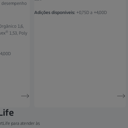
r desempenho
Adições disponíveis:
+0,75D a +4,00D
Orgânico 1,6,
®
vex
1,53, Poly
+4,00D
Life
tLife para atender às