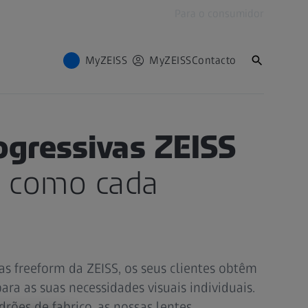
Para o consumidor
MyZEISS
MyZEISS
Contacto
IS DA VISÃO
ogressivas ZEISS
s como cada
as freeform da ZEISS, os seus clientes obtêm
ra as suas necessidades visuais individuais.
rões de fabrico, as nossas lentes