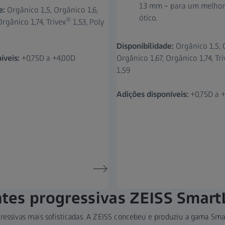
13 mm – para um melho
e:
Orgânico 1,5, Orgânico 1,6,
ótico.
®
Orgânico 1,74, Trivex
1,53, Poly
Disponibilidade:
Orgânico 1,5, 
íveis:
+0,75D a +4,00D
Orgânico 1,67, Orgânico 1,74, Tri
1,59
Adições disponíveis:
+0,75D a 
tes progressivas ZEISS Smart
gressivas mais sofisticadas. A ZEISS concebeu e produziu a gama Smar