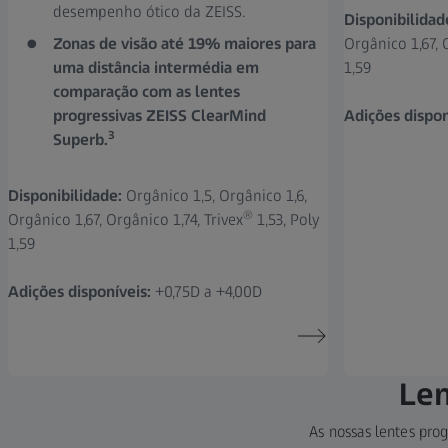
desempenho ótico da ZEISS.
Disponibilidad
Zonas de visão até 19% maiores para
Orgânico 1,67, 
uma distância intermédia em
1,59
comparação com as lentes
progressivas ZEISS ClearMind
Adições dispon
3
Superb.
Disponibilidade:
Orgânico 1,5, Orgânico 1,6,
®
Orgânico 1,67, Orgânico 1,74, Trivex
1,53, Poly
1,59
Adições disponíveis:
+0,75D a +4,00D
Len
As nossas lentes pro