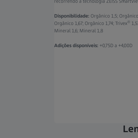
recorrendo à tecnologia ZEISS SmartVie
Disponibilidade:
Orgânico 1,5; Orgânico 
®
Orgânico 1,67; Orgânico 1,74; Trivex
1,5
Mineral 1,6; Mineral 1,8
Adições disponíveis:
+0,75D a +4,00D
Len