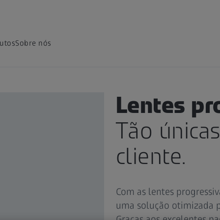
utos
Sobre nós
ZEISS PARA OS PROFISSIONA
Lentes pr
Tão única
cliente.
Com as lentes progressiv
uma solução otimizada pa
Graças aos excelentes pad