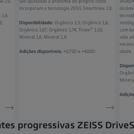
w 2.0.
são ajustadas à anatomia do próprio rosto.
anatom
Incorporam a tecnologia ZEISS SmartView 2.0.
dinâmi
1,6;
tecnol
3;
Disponibilidade:
Orgânico 1,5; Orgânico 1,6;
Intell
®
Orgânico 1,67; Orgânico 1,74; Trivex
1,53;
com ba
Mineral 1,6; Mineral 1,8
vida a
necess
Adições disponíveis:
+0,75D a +4,00D
idade.
Dispon
Orgânic
Mineral
Adiçõe
tes progressivas ZEISS Drive