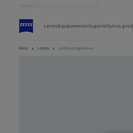
Vision Care
para profissionais da visão
Abre num separador novo
Lentes
Equipamentos
Suporte
Outros prod
Início
Lentes
Lentes progressivas