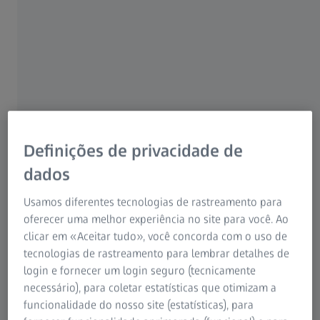
facilmente a focagem e lidem com os
incomodativos reflexos durante a condução à
noite. Além disso, são perfeitas para todas as
ocasiões.
Definições de privacidade de
dados
Usamos diferentes tecnologias de rastreamento para
oferecer uma melhor experiência no site para você. Ao
clicar em «Aceitar tudo», você concorda com o uso de
tecnologias de rastreamento para lembrar detalhes de
login e fornecer um login seguro (tecnicamente
necessário), para coletar estatísticas que otimizam a
funcionalidade do nosso site (estatísticas), para