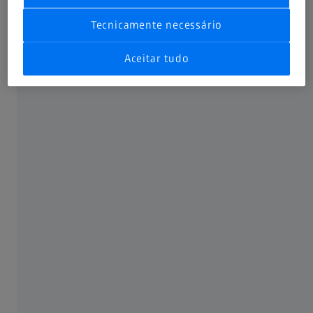
enevoamento do cristalino.
Tecnicamente necessário
Aceitar tudo
Alguns fatores de risco que podem
influenciar o desenvolvimento da doença
Radiação ultravioleta proveniente da luz solar e de
outras fontes
Hipertensão (pressão arterial elevada)
Obesidade (peso excessivo)
Fumar
Medicamentos com estatina utilizados para reduzir
o colesterol
Lesão ou inflamação ocular anterior