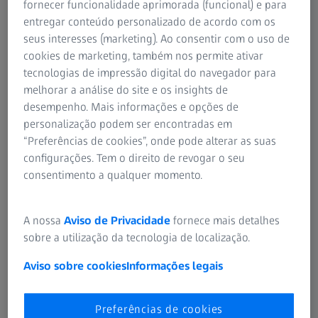
Visão normal em comparação com a visão com uma catarata
fornecer funcionalidade aprimorada (funcional) e para
entregar conteúdo personalizado de acordo com os
Por que razão o olho se torna turvo?
seus interesses (marketing). Ao consentir com o uso de
cookies de marketing, também nos permite ativar
tecnologias de impressão digital do navegador para
A lente é principalmente composta por água e uma
melhorar a análise do site e os insights de
proteína necessária para a manter límpida e deixar passar
desempenho. Mais informações e opções de
a luz À medida que envelhecemos, alguma da proteína
personalização podem ser encontradas em
poderá aglomerar-se e começar a enevoar uma pequena
“Preferências de cookies”, onde pode alterar as suas
área da lente. Isto é a catarata propriamente dita, que
configurações. Tem o direito de revogar o seu
aumenta com o passar do tempo e afeta uma parte maior
consentimento a qualquer momento.
da lente, fazendo com que seja cada vez mais difícil ver
nitidamente.
A nossa
Aviso de Privacidade
fornece mais detalhes
O fator mais comum para isto é o aumento da idade,
sobre a utilização da tecnologia de localização.
embora possam também estar relacionadas com
problemas genéticos ou de saúde, tais como outras
Aviso sobre cookies
Informações legais
condições oculares, diabetes, traumas ou cirurgias
oculares anteriores. A toma prolongada de medicação
Preferências de cookies
com esteroides poderá também contribuir para o