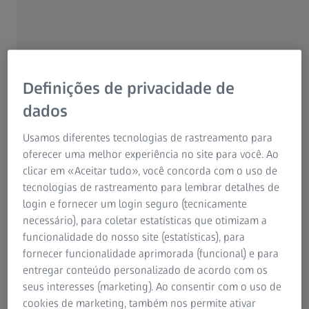
ópticas à nossa disposição para obter a máxima acuidade.
Investimos muito tempo neste processo.
Começamos por recolher detalhadamente o histórico
médico. Perguntamos ao paciente quais os seus hábitos
Definições de privacidade de
visuais, tanto no trabalho como no tempo livre. Deste
dados
modo, descobrimos os seus problemas visuais. Também
inquirimos se sofre de algumas das doenças que podem
Usamos diferentes tecnologias de rastreamento para
afectar a visão, se esteve sob muito stress ou se tem
oferecer uma melhor experiência no site para você. Ao
queixas de dores de cabeça ou tensão muscular. Se for
clicar em «Aceitar tudo», você concorda com o uso de
esse o caso, questionamos como o sintoma, a dor de
tecnologias de rastreamento para lembrar detalhes de
cabeça, se manifesta. Em seguida, analisamos o
login e fornecer um login seguro (tecnicamente
desempenho visual do paciente, usamos o
i.Profiler
,
necessário), para coletar estatísticas que otimizam a
examinamos o fundo do olho com o retinógrafo –
funcionalidade do nosso site (estatísticas), para
especialmente a cabeça do nervo óptico – e verificamos se
fornecer funcionalidade aprimorada (funcional) e para
o paciente apresenta cataratas... Obviamente que as
entregar conteúdo personalizado de acordo com os
doenças oculares devem ser tratadas pelo oftalmologista.
seus interesses (marketing). Ao consentir com o uso de
Para nós, obter uma impressão da transparência e do
cookies de marketing, também nos permite ativar
desempenho dos olhos é a fase preparatória para o