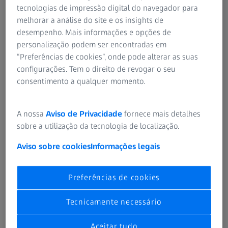
tecnologias de impressão digital do navegador para
processo de refracção. Trabalhar com a colaboração de
melhorar a análise do site e os insights de
oftalmologistas é muito importante para nós.
desempenho. Mais informações e opções de
personalização podem ser encontradas em
Também é crucial observar a postura do paciente. Isto é
“Preferências de cookies”, onde pode alterar as suas
algo fácil de se fazer na sala de refracção durante um
configurações. Tem o direito de revogar o seu
exame oftalmológico. Poderão determinados movimentos
consentimento a qualquer momento.
da cabeça e do corpo estar a influenciar a visão do
paciente? Isto permite-nos tirar as primeiras conclusões. E
foi exactamente o que aconteceu com a paciente da qual
A nossa
Aviso de Privacidade
fornece mais detalhes
estamos a falar.
sobre a utilização da tecnologia de localização.
Aviso sobre cookies
Informações legais
Preferências de cookies
Tecnicamente necessário
Aceitar tudo