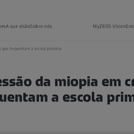
ões
A sua visão
Sobre nós
MyZEISS Vision
Ent
s que frequentam a escola primária
essão da miopia em c
quentam a escola prim