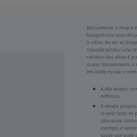
Basicamente, a miopia é
focagem dos raios de l
à retina. Ao ver ao lon
relaxada produz uma im
refrativo dos olhos é 
ocular. Normalmente, a 
em idade escolar e nem 
A alta miopia com
definição.
A miopia progress
se pelo facto de
olho pode continu
exemplo, a valore
saúde que pode c