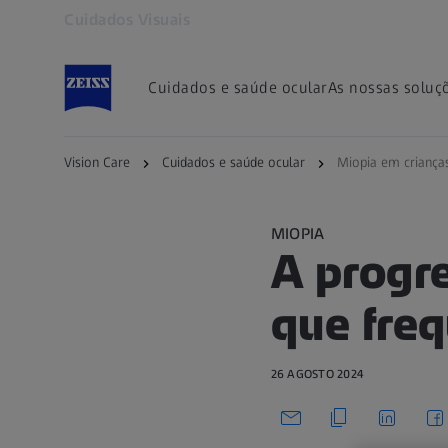
Cuidados Visuais
Abre num separador novo
Cuidados e saúde ocular
As nossas soluç
Vision Care
Cuidados e saúde ocular
Miopia em criança
MIOPIA
A progr
que fre
26 AGOSTO 2024