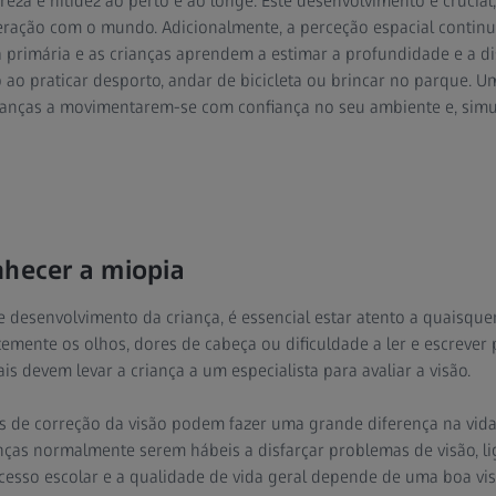
areza e nitidez ao perto e ao longe. Este desenvolvimento é crucia
interação com o mundo. Adicionalmente, a perceção espacial contin
 primária e as crianças aprendem a estimar a profundidade e a dis
o ao praticar desporto, andar de bicicleta ou brincar no parque. 
ianças a movimentarem-se com confiança no seu ambiente e, sim
nhecer a miopia
e desenvolvimento da criança, é essencial estar atento a quaisque
temente os olhos, dores de cabeça ou dificuldade a ler e escrever
is devem levar a criança a um especialista para avaliar a visão.
s de correção da visão podem fazer uma grande diferença na vida 
anças normalmente serem hábeis a disfarçar problemas de visão, li
esso escolar e a qualidade de vida geral depende de uma boa vis