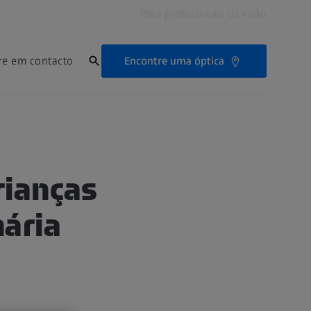
Para profissionais da visão
Encontre uma óptica
re em contacto
rianças
ária