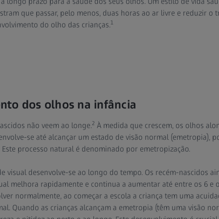
 a longo prazo para a saúde dos seus olhos. Um estilo de vida s
tram que passar, pelo menos, duas horas ao ar livre e reduzir o 
1
volvimento do olho das crianças.
to dos olhos na infância
2
ascidos não veem ao longe.
À medida que crescem, os olhos alo
esenvolve-se até alcançar um estado de visão normal (emetropia), p
Este processo natural é denominado por emetropização.
ade visual desenvolve-se ao longo do tempo. Os recém-nascidos a
sual melhora rapidamente e continua a aumentar até entre os 6 e o
olver normalmente, ao começar a escola a criança tem uma acuida
al. Quando as crianças alcançam a emetropia (têm uma visão no