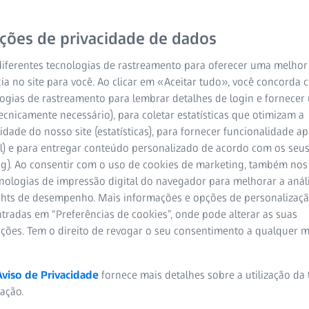
ições de privacidade de dados
iferentes tecnologias de rastreamento para oferecer uma melhor
ia no site para você. Ao clicar em «Aceitar tudo», você concorda
ogias de rastreamento para lembrar detalhes de login e fornecer
ecnicamente necessário), para coletar estatísticas que otimizam a
idade do nosso site (estatísticas), para fornecer funcionalidade 
ia é uma aventura nova e empolgante para todas as crianças. 
l) e para entregar conteúdo personalizado de acordo com os seus
volvimento global e uma boa visão desempenha um papel esse
ng). Ao consentir com o uso de cookies de marketing, também nos
endo do país, a maioria das crianças tem de ser submetida a 
cnologias de impressão digital do navegador para melhorar a análi
almente, este "teste" inclui uma avaliação da capacidade visua
ights de desempenho. Mais informações e opções de personaliza
nte este exame, recomenda-se a consulta de um oftalmologista
tradas em “Preferências de cookies”, onde pode alterar as suas
ado dos olhos e da capacidade visual da criança e pode, por ex
ações. Tem o direito de revogar o seu consentimento a qualquer 
nte com os pais, se a criança precisa de auxiliares de visão, co
Aviso de Privacidade
fornece mais detalhes sobre a utilização da
zação.