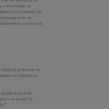
l, uma vez que ajuda na
ua a desenvolver-se
tância entre objetos. Isto
Uma boa perceção da
ultaneamente, promove as
r sinais de problemas de
 podem ser indicadores.
escolar e social da
geiros ou graves, os
6
ão.