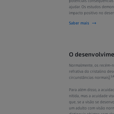
potenciais consequências
ajudar. Os estudos demons
impacto positivo no desen
Saber mais
O desenvolvimen
Normalmente, os recém-n
refrativa do cristalino d
3,4
circunstâncias normais).
Para além disso, a acuid
nítida, mas a acuidade vi
que, se a visão se desenv
um adulto com visão norm