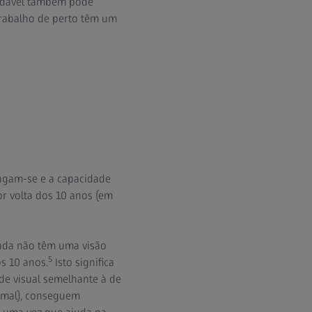
audável também pode
trabalho de perto têm um
ngam-se e a capacidade
or volta dos 10 anos (em
inda não têm uma visão
5
s 10 anos.
Isto significa
de visual semelhante à de
rmal), conseguem