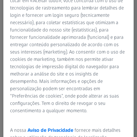
clicar em «Aceitar tudo», você concorda com o uso de
este mito sobre a saúde já existe há gerações. Todavia,
tecnologias de rastreamento para lembrar detalhes de
o seguinte é verídico: as cenouras contêm bastante
login e fornecer um login seguro (tecnicamente
beta-caroteno. Trata-se de um precursor da vitamina A
necessário), para coletar estatísticas que otimizam a
essencial. Se esta vitamina não estiver presente na sua
funcionalidade do nosso site (estatísticas), para
dieta, pode ter um impacto negativo no crescimento e
fornecer funcionalidade aprimorada (funcional) e para
estado da sua pele e cabelo. Em casos extremos, pode
entregar conteúdo personalizado de acordo com os
até provocar cegueira noturna. A maioria das
seus interesses (marketing). Ao consentir com o uso de
dificuldades visuais, porém, são, geralmente, o
cookies de marketing, também nos permite ativar
resultado de causas completamente diferentes.
tecnologias de impressão digital do navegador para
melhorar a análise do site e os insights de
Existe uma quantidade infindável de sabedoria popular
desempenho. Mais informações e opções de
que se infiltra no nosso subconsciente, durante a nossa
personalização podem ser encontradas em
infância. Atualmente, a maioria destes mitos pode ser
“Preferências de cookies”, onde pode alterar as suas
refutada de modo científico e inequívoco. No entanto,
configurações. Tem o direito de revogar o seu
alguns contêm, pelo menos, um elemento de verdade. E
consentimento a qualquer momento.
que melhor exemplo de que o mito popular de que «as
cenouras fazem bem aos olhos»? Mas qual o raciocínio
por trás deste mito? Este saboroso vegetal contém
A nossa
Aviso de Privacidade
fornece mais detalhes
bastante beta-caroteno. Esta substância é o que dá à