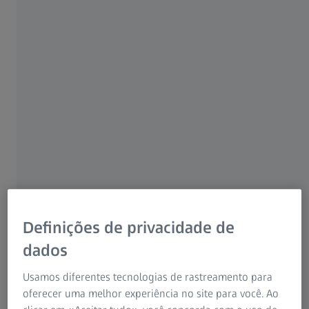
Instruções de Utilização
Grupo ZEISS
Definições de privacidade de
dados
As cenouras fazem bem aos olhos – ou alguma vez viu
um coelho a usar óculos que provasse o contrário? Não
Usamos diferentes tecnologias de rastreamento para
só esta comparação não tem grande piada, como
oferecer uma melhor experiência no site para você. Ao
também não tem muito onde se basear. E, ainda assim,