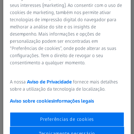
algumas dicas para o ajuste perfeito dos seus óculos.
seus interesses (marketing). Ao consentir com o uso de
cookies de marketing, também nos permite ativar
tecnologias de impressão digital do navegador para
melhorar a análise do site e os insights de
Seleccionar a lente perfeita
desempenho. Mais informações e opções de
personalização podem ser encontradas em
Geralmente, lentes mais finas e leves são mais
“Preferências de cookies”, onde pode alterar as suas
confortáveis. Lentes orgânicas têm esta vantagem, uma
configurações. Tem o direito de revogar o seu
vez que podem ser até 50 % mais leves do que as lentes
consentimento a qualquer momento.
de vidro (por exemplo,
lentes com alto índice de
refracção
da ZEISS fabricadas com plástico especial). Por
regra, quanto mais leves, mais confortáveis serão os
A nossa
Aviso de Privacidade
fornece mais detalhes
óculos.
sobre a utilização da tecnologia de localização.
Aviso sobre cookies
Informações legais
Chega de dor ou incómodo: a ponte nasal
Preferências de cookies
ideal para os seus óculos
A ponte nasal é um dos poucos pontos de contacto entre
Tecnicamente necessário