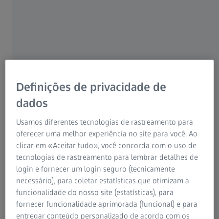
Quando os óculos pressionam lateralmente ou a ponte
nasal é desconfortável, torna-se muito cansativo. O que
fazer quando os óculos não encaixam perfeitamente?
Em que aspectos devemos prestar atenção quando
compramos ou ajustamos os nossos óculos, de forma a
garantir uma melhor visão e mais confortável?
Definições de privacidade de
Finalmente! Visão perfeita com óculos e lentes
dados
perfeitamente ajustadas - mas, de repente as hastes
começam a pressionar lateralmente, a ponte nasal começa
Usamos diferentes tecnologias de rastreamento para
a ficar desconfortável e os óculos estão constantemente a
oferecer uma melhor experiência no site para você. Ao
deslizar pelo seu nariz. Manter uma visão confortável não
clicar em «Aceitar tudo», você concorda com o uso de
depende apenas de ter as lentes certas. Tudo o que as
tecnologias de rastreamento para lembrar detalhes de
rodeia precisa de ser igualmente bom para que os óculos
login e fornecer um login seguro (tecnicamente
sejam confortáveis durante todo o dia e não se tornem
necessário), para coletar estatísticas que otimizam a
irritantes para o utilizador. Existem várias formas de
funcionalidade do nosso site (estatísticas), para
conseguir maior conforto no uso de óculos, geralmente
fornecer funcionalidade aprimorada (funcional) e para
sem gastar muito tempo. A MELHOR VISÃO dá-lhe
entregar conteúdo personalizado de acordo com os