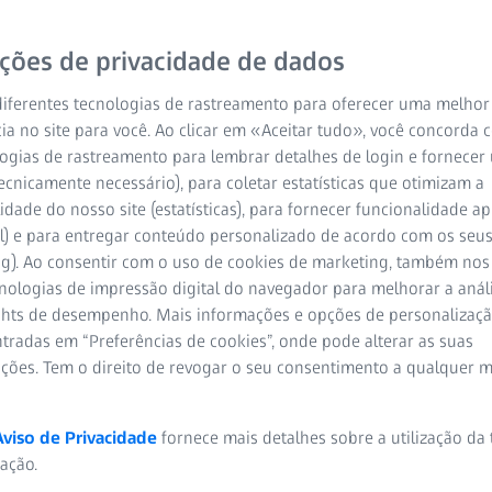
ições de privacidade de dados
iferentes tecnologias de rastreamento para oferecer uma melhor
ia no site para você. Ao clicar em «Aceitar tudo», você concorda
ogias de rastreamento para lembrar detalhes de login e fornecer
ecnicamente necessário), para coletar estatísticas que otimizam a
idade do nosso site (estatísticas), para fornecer funcionalidade 
l) e para entregar conteúdo personalizado de acordo com os seus
e o MyZEISS Vision?
ng). Ao consentir com o uso de cookies de marketing, também nos
cnologias de impressão digital do navegador para melhorar a análi
tudo.
ights de desempenho. Mais informações e opções de personaliza
tradas em “Preferências de cookies”, onde pode alterar as suas
ações. Tem o direito de revogar o seu consentimento a qualquer 
mos uma lista das perguntas mais frequentes
Confira – encontrará as informações de que
Aviso de Privacidade
fornece mais detalhes sobre a utilização da
zação.