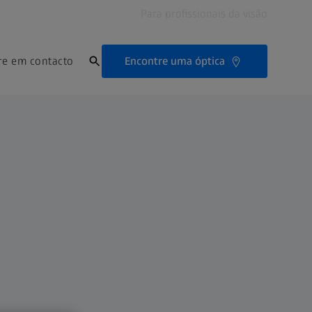
Para profissionais da visão
Encontre uma óptica
re em contacto