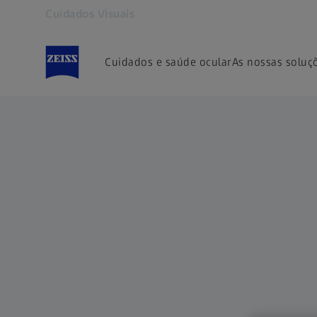
Cuidados Visuais
Abre num separador novo
Cuidados e saúde ocular
As nossas soluç