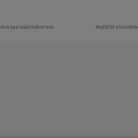
ões
A sua visão
Sobre nós
MyZEISS Vision
Ent