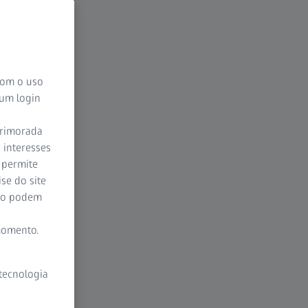
 com o uso
 um login
aprimorada
 interesses
 permite
se do site
ção podem
momento.
 tecnologia