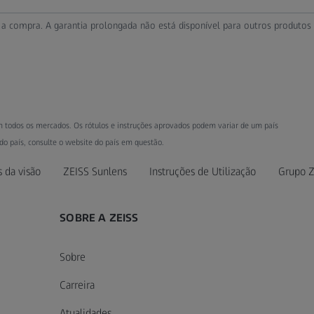
ós a compra. A garantia prolongada não está disponível para outros produtos 
m todos os mercados. Os rótulos e instruções aprovados podem variar de um país
do país, consulte o website do país em questão.
s da visão
ZEISS Sunlens
Instruções de Utilização
Grupo Z
SOBRE A ZEISS
Sobre
Carreira
Atualidades