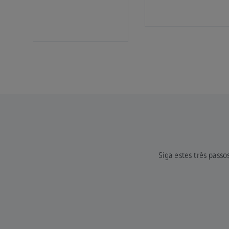
mento.
Siga estes três passo