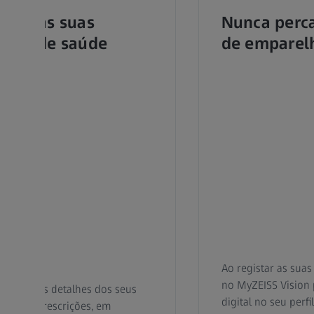
erca as suas
Nunca perca
ções de saúde
de emparel
Ao registar as suas
no MyZEISS Vision 
lmente aos detalhes dos seus
digital no seu perfil
as suas prescrições, em