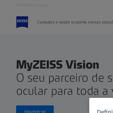
Cuidados Visuais
Abre num separador novo
Cuidados e saúde ocular
As nossas soluç
MyZEISS Vision
O seu parceiro de 
ocular para toda a 
Defin
Inscrever-se