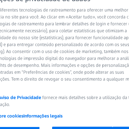
iferentes tecnologias de rastreamento para oferecer uma melhor
ia no site para você. Ao clicar em «Aceitar tudo», você concorda
ogias de rastreamento para lembrar detalhes de login e fornecer
ecnicamente necessário), para coletar estatísticas que otimizam a
idade do nosso site (estatísticas), para fornecer funcionalidade 
l) e para entregar conteúdo personalizado de acordo com os seus
ng). Ao consentir com o uso de cookies de marketing, também nos
cnologias de impressão digital do navegador para melhorar a análi
ights de desempenho. Mais informações e opções de personaliza
tradas em “Preferências de cookies”, onde pode alterar as suas
ações. Tem o direito de revogar o seu consentimento a qualquer 
Aviso de Privacidade
fornece mais detalhes sobre a utilização da
Procura um local onde guardar as
zação.
informações dos seus produtos ZEISS e
das suas prescrições?
bre cookies
Informações legais