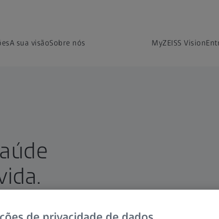
ões
A sua visão
Sobre nós
MyZEISS Vision
Ent
saúde
vida.
ições de privacidade de dados