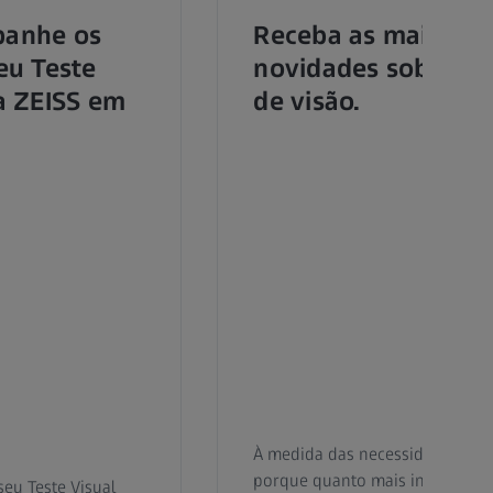
panhe os
Receba as mais rec
eu Teste
novidades sobre cu
a ZEISS em
de visão.
À medida das necessidades da s
porque quanto mais informaçõe
eu Teste Visual