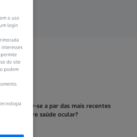
 com o uso
 um login
aprimorada
 interesses
 permite
se do site
ção podem
momento.
 tecnologia
Quer manter-se a par das mais recentes
notícias sobre saúde ocular?