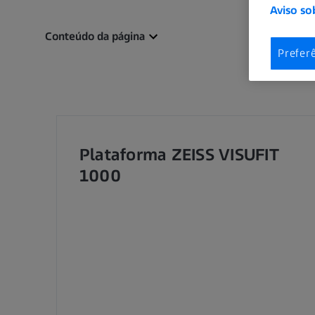
Aviso so
Conteúdo da página
Prefer
Plataforma ZEISS VISUFIT
1000