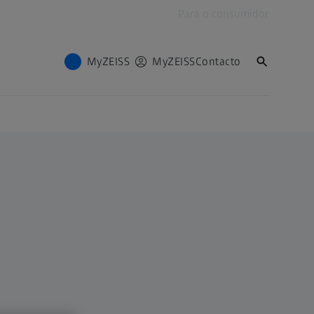
Para o consumidor
MyZEISS
MyZEISS
Contacto