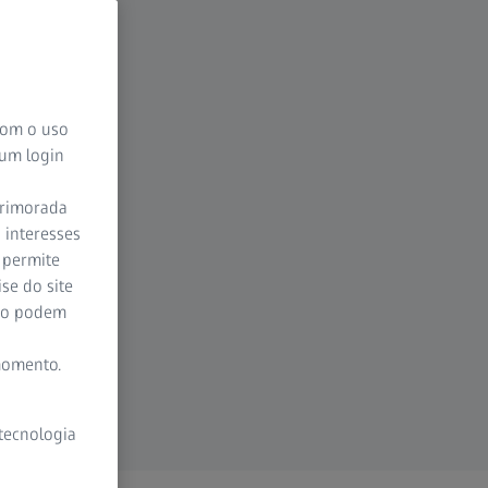
 com o uso
 um login
aprimorada
 interesses
 permite
se do site
ção podem
momento.
 tecnologia