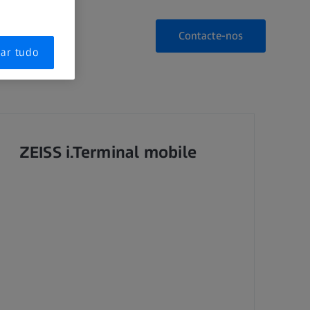
Contacte-nos
tar tudo
ZEISS i.Terminal mobile