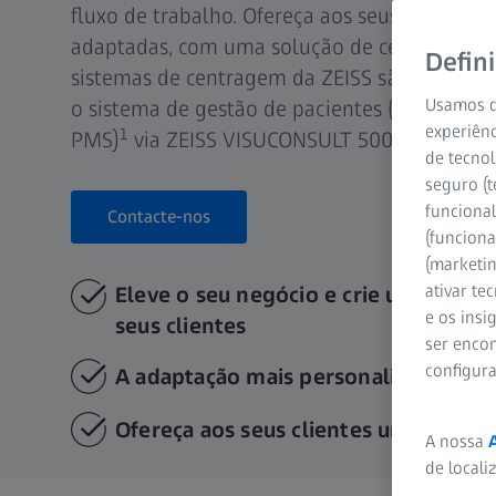
fluxo de trabalho. Ofereça aos seus clientes
adaptadas, com uma solução de centragem à
Defin
sistemas de centragem da ZEISS são comple
Usamos d
o sistema de gestão de pacientes (Patient 
experiênc
1
PMS)
via ZEISS VISUCONSULT 500.
de tecnol
seguro (t
funcional
Contacte-nos
(funciona
(marketi
ativar te
Eleve o seu negócio e crie uma exper
e os ins
seus clientes
ser encon
configur
A adaptação mais personalizada para 
Ofereça aos seus clientes um desem
A nossa
de locali