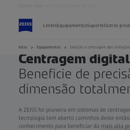
Vision Care
para profissionais da visão
Abre num separador novo
Lentes
Equipamentos
Suporte
Outros prod
Início
ZEISS PARA OS PROFISSIONAIS DA VISÃO
Equipamentos
Seleção e centragem das armaçõe
Centragem digital
Beneficie de preci
dimensão totalmen
A ZEISS foi pioneira em sistemas de centrag
tecnologia tem aberto caminhos deste então.
conhecimento para beneficiar da mais alta pr