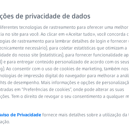
 lentes perfeitamente
 sua escolha. Os
ições de privacidade de dados
tamente integrados com
iferentes tecnologias de rastreamento para oferecer uma melhor
Management System,
ia no site para você. Ao clicar em «Aceitar tudo», você concorda
ogias de rastreamento para lembrar detalhes de login e fornecer
ecnicamente necessário), para coletar estatísticas que otimizam a
idade do nosso site (estatísticas), para fornecer funcionalidade 
l) e para entregar conteúdo personalizado de acordo com os seus
ng). Ao consentir com o uso de cookies de marketing, também nos
cnologias de impressão digital do navegador para melhorar a análi
iência única para os
ights de desempenho. Mais informações e opções de personaliza
tradas em “Preferências de cookies”, onde pode alterar as suas
ações. Tem o direito de revogar o seu consentimento a qualquer 
os seus clientes
penho excecional
Aviso de Privacidade
fornece mais detalhes sobre a utilização da
zação.