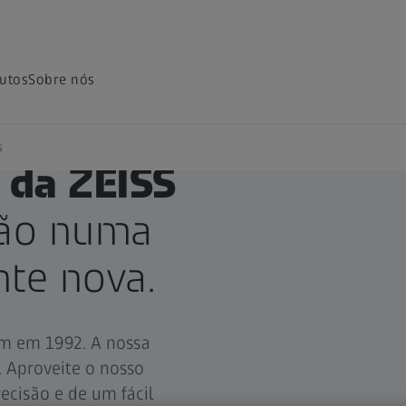
utos
Sobre nós
s
 da ZEISS
são numa
te nova.
em em 1992. A nossa
 Aproveite o nosso
ecisão e de um fácil