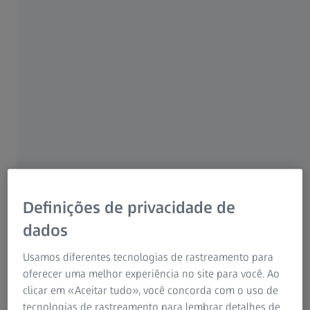
como a extração lenticular com o ZEISS SMILE
ou o LASIK. O tratamento pode corrigir a
maioria dos erros refrativos, incluindo a
miopia e a hipermetropia, bem como o
astigmatismo.
A PRK pode ajudar a corrigir:
Miopia com ou sem astigmatismo
Hipermetropia com ou sem
Definições de privacidade de
astigmatismo
dados
Usamos diferentes tecnologias de rastreamento para
oferecer uma melhor experiência no site para você. Ao
clicar em «Aceitar tudo», você concorda com o uso de
tecnologias de rastreamento para lembrar detalhes de