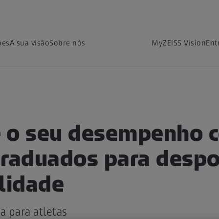
ões
A sua visão
Sobre nós
MyZEISS Vision
Ent
 o seu desempenho 
graduados para despo
lidade
a para atletas