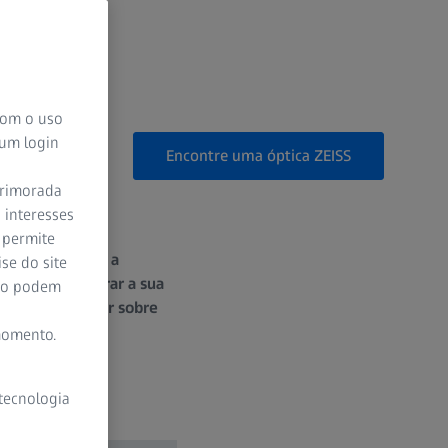
 com o uso
 um login
Encontre uma óptica ZEISS
aprimorada
 interesses
 permite
 encandeamento, a
se do site
ealmente melhorar a sua
ção podem
precisa de saber sobre
momento.
 tecnologia