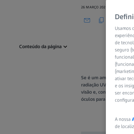
26 MARÇO 2020
Defin
Usamos d
experiênc
de tecnol
Conteúdo da página
seguro (t
funcional
(funciona
(marketi
Se é um amante do despor
ativar te
radiação UV, a água e as
e os ins
visão e, consequentemen
ser encon
óculos para desporto, pa
configur
A nossa
de locali