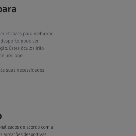
para
er eficazes para melhorar
 desporto pode ser
ão. Estes óculos irão
de um jogo.
 às suas necessidades
o
onalizados de acordo com a
as armações desportivas