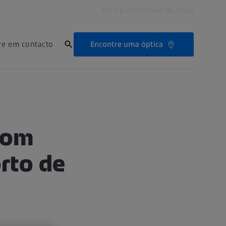
Para profissionais da visão
Encontre uma óptica
re em contacto
com
rto de