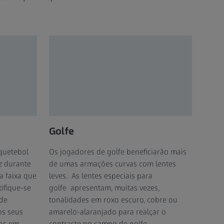
Golfe
quetebol
Os jogadores de golfe beneficiarão mais
z durante
de umas armações curvas com lentes
 faixa que
leves. As lentes especiais para
tifique-se
golfe apresentam, muitas vezes,
 de
tonalidades em roxo escuro, cobre ou
os seus
amarelo-alaranjado para realçar o
dos em
contraste no campo de golfe.