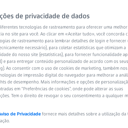
ições de privacidade de dados
iferentes tecnologias de rastreamento para oferecer uma melhor
ia no site para você. Ao clicar em «Aceitar tudo», você concorda
ogias de rastreamento para lembrar detalhes de login e fornecer
ecnicamente necessário), para coletar estatísticas que otimizam a
idade do nosso site (estatísticas), para fornecer funcionalidade 
l) e para entregar conteúdo personalizado de acordo com os seus
ng). Ao consentir com o uso de cookies de marketing, também nos
to ao ar livre, os seus olhos precisam de protecção contra o
cnologias de impressão digital do navegador para melhorar a análi
 partículas. Os óculos de sol graduados para desporto podem r
ights de desempenho. Mais informações e opções de personaliza
te, o seu desempenho. A Melhor Visão explica-lhe tudo o que 
tradas em “Preferências de cookies”, onde pode alterar as suas
ra lhe dar uma vantagem competitiva.
ações. Tem o direito de revogar o seu consentimento a qualquer 
Aviso de Privacidade
fornece mais detalhes sobre a utilização da
zação.