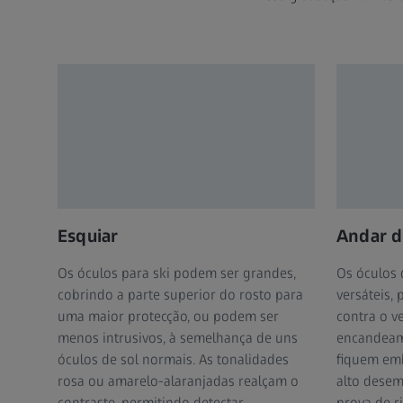
Esquiar
Andar d
Os óculos para ski podem ser grandes,
Os óculos 
cobrindo a parte superior do rosto para
versáteis,
uma maior protecção, ou podem ser
contra o ve
menos intrusivos, à semelhança de uns
encandeame
óculos de sol normais. As tonalidades
fiquem emb
rosa ou amarelo-alaranjadas realçam o
alto dese
contraste, permitindo detectar
prova de r