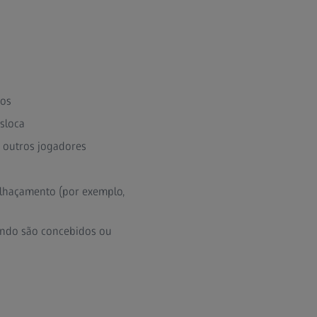
dos
esloca
 outros jogadores
tilhaçamento (por exemplo,
uando são concebidos ou