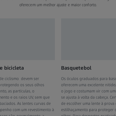
oferecem um melhor ajuste e maior conforto.
e bicicleta
Basquetebol
de ciclismo devem ser
Os óculos graduados para bas
 protegendo os seus olhos
oferecem uma excelente nitide
nto, as partículas, o
o jogo e costumam vir com uma
nto e os raios UV, sem que
se ajusta à volta da cabeça. Cer
aciados. As lentes curvas de
de escolher uma lente à prova
mpenho com um revestimento à
estilhaçamento para proteger 
iscos são, normalmente, a
olhos. Para desportos pratica