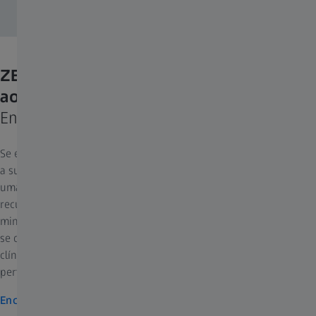
ZEISS SMILE: uma alternativa sem flaps
ao LASIK
Encontre uma clínica perto de si
Se estiver à procura de um procedimento sem flaps para corrigir
a sua visão, a extração lenticular com o ZEISS SMILE pode ser
uma alternativa adequada a si. O ZEISS SMILE permite uma
recuperação rápida associada a procedimentos refrativos
minimamente invasivos. Consulte o seu oftalmologista para saber
se o ZEISS SMILE é adequado para si. Use o nosso localizador de
clínicas para encontrar uma clínica que ofereça ZEISS SMILE
perto de si.
Encontre uma clínica perto de si