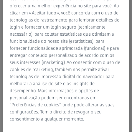
para paciente. A cirurgia LASIK dura normalmente cerca
oferecer uma melhor experiência no site para você. Ao
de 30 minutos e, em geral, pode retomar as suas
clicar em «Aceitar tudo», você concorda com o uso de
atividades quotidianas mais leves após alguns dias.
tecnologias de rastreamento para lembrar detalhes de
Dado que o procedimento LASIK envolve a criação de um
login e fornecer um login seguro (tecnicamente
flap na córnea, os períodos de cicatrização e recuperação
necessário), para coletar estatísticas que otimizam a
após o LASIK são frequentemente mais longos do que o
funcionalidade do nosso site (estatísticas), para
habitual em procedimentos refrativos minimamente
fornecer funcionalidade aprimorada (funcional) e para
invasivos, como a extração lenticular com o ZEISS SMILE
entregar conteúdo personalizado de acordo com os
ou o ZEISS SMILE pro. O flap adere suavemente à
seus interesses (marketing). Ao consentir com o uso de
superfície do olho e fica naturalmente protegido à medida
cookies de marketing, também nos permite ativar
que a camada exterior do olho (epitélio) volta a crescer
tecnologias de impressão digital do navegador para
sobre ela. Existe a possibilidade do flap se deslocar, o que
melhorar a análise do site e os insights de
prolongará o período de recuperação.
desempenho. Mais informações e opções de
personalização podem ser encontradas em
Saiba mais sobre os possíveis efeitos secundários do
“Preferências de cookies”, onde pode alterar as suas
LASIK
configurações. Tem o direito de revogar o seu
Saiba mais sobre o ZEISS SMILE
consentimento a qualquer momento.