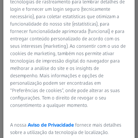
refrativos residuais podem permanecer, o que significa
tecnologias de rastreamento para lembrar detalhes de
que alguns pacientes continuarão a necessitar de óculos
login e fornecer um login seguro (tecnicamente
ou lentes de contacto após a cirurgia. Se ocorrer correção
necessário), para coletar estatísticas que otimizam a
insuficiente ou excessiva, uma cirurgia de
funcionalidade do nosso site (estatísticas), para
acompanhamento pode corrigir o erro refrativo restante.
fornecer funcionalidade aprimorada (funcional) e para
Além disso, mesmo após a correção da miopia, poderão
entregar conteúdo personalizado de acordo com os
ocorrer alterações na sua visão relacionadas com a idade
seus interesses (marketing). Ao consentir com o uso de
à medida que envelhece, o que é uma parte natural do
cookies de marketing, também nos permite ativar
envelhecimento. Isto pode ser facilmente resolvido com
tecnologias de impressão digital do navegador para
óculos, lentes de contacto ou um tratamento com o ZEISS
melhorar a análise do site e os insights de
PRESBYOND.
desempenho. Mais informações e opções de
personalização podem ser encontradas em
Saiba mais sobre o ZEISS PRESBYOND
“Preferências de cookies”, onde pode alterar as suas
configurações. Tem o direito de revogar o seu
consentimento a qualquer momento.
A nossa
Aviso de Privacidade
fornece mais detalhes
sobre a utilização da tecnologia de localização.