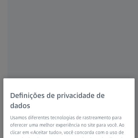
Correção insuficiente ou excessiva
Compreender os possíveis erros residuais e o
Definições de privacidade de
tratamento de acompanhamento
dados
Nem todas as pessoas recuperam totalmente a visão após
Usamos diferentes tecnologias de rastreamento para
uma cirurgia ocular a laser. O nível de recuperação varia
oferecer uma melhor experiência no site para você. Ao
dependendo das condições individuais. Alguns erros
clicar em «Aceitar tudo», você concorda com o uso de