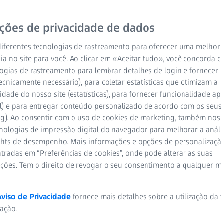
ições de privacidade de dados
iferentes tecnologias de rastreamento para oferecer uma melhor
ia no site para você. Ao clicar em «Aceitar tudo», você concorda
ogias de rastreamento para lembrar detalhes de login e fornecer
ecnicamente necessário), para coletar estatísticas que otimizam a
idade do nosso site (estatísticas), para fornecer funcionalidade 
l) e para entregar conteúdo personalizado de acordo com os seus
ng). Ao consentir com o uso de cookies de marketing, também nos
cnologias de impressão digital do navegador para melhorar a análi
ights de desempenho. Mais informações e opções de personaliza
tradas em “Preferências de cookies”, onde pode alterar as suas
ações. Tem o direito de revogar o seu consentimento a qualquer 
Aviso de Privacidade
fornece mais detalhes sobre a utilização da
zação.
3º passo
4º p