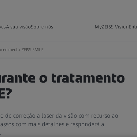
ões
A sua visão
Sobre nós
MyZEISS Vision
Ent
Astigmatismo
Recuperação
Possíveis efeitos s
ocedimento ZEISS SMILE
urante o tratamento
E?
o de correção a laser da visão com recurso ao
 passos com mais detalhes e responderá a
.