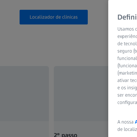
Defin
Localizador de clínicas
Usamos d
experiênc
de tecnol
seguro (t
funcional
(funciona
(marketi
ativar te
e os ins
ser encon
configur
A nossa
de locali
2º passo