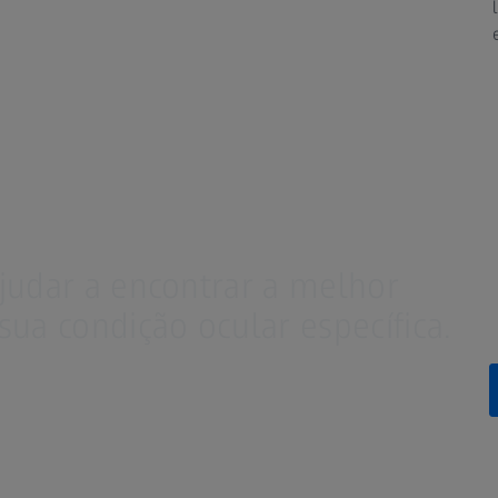
judar a encontrar a melhor
ua condição ocular específica.