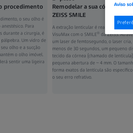
Aviso so
 o procedimento
Remodelar a sua córnea com
ZEISS SMILE
edimento, o seu olho é
Prefer
 anestésico. Para
A extração lenticular é realizada no ZEI
 durante a cirurgia, é
®
VisuMax com o SMILE
da ZEISS. Atravé
 pálpebra. Um vidro de
um laser de femtosegundo, o laser cria
 seu olho e a sucção
menos de 30 segundos, um pequeno di
antém o olho imóvel.
tecido da córnea (chamado de lentícula
erá sentir uma ligeira
pequena abertura de ~ 4 mm. O tamanh
forma exatos da lentícula são específic
o seu erro refrativo.