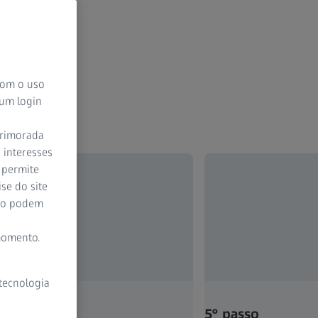
 com o uso
 um login
aprimorada
 interesses
 permite
se do site
ção podem
momento.
 tecnologia
asso
5º passo