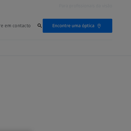
Para profissionais da visão
Encontre uma óptica
re em contacto
Localizador de clínicas
ecundários