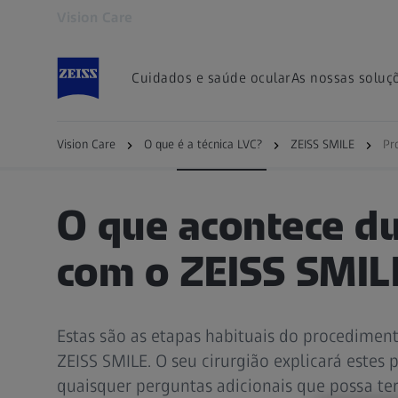
Vision Care
Abre num separador novo
Cuidados e saúde ocular
As nossas soluç
ZEISS SMILE
Procedimento
Adequação
Vision Care
O que é a técnica LVC?
ZEISS SMILE
Pr
O que acontece d
com o ZEISS SMIL
Estas são as etapas habituais do procediment
ZEISS SMILE. O seu cirurgião explicará estes
quaisquer perguntas adicionais que possa ter