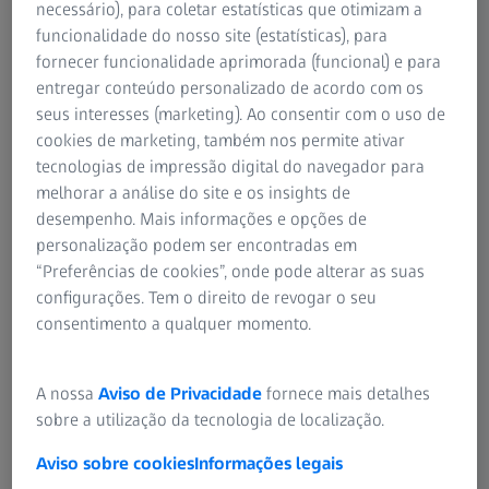
necessário), para coletar estatísticas que otimizam a
funcionalidade do nosso site (estatísticas), para
fornecer funcionalidade aprimorada (funcional) e para
entregar conteúdo personalizado de acordo com os
seus interesses (marketing). Ao consentir com o uso de
cookies de marketing, também nos permite ativar
tecnologias de impressão digital do navegador para
Logo após o tratamento com ZEISS SMILE
melhorar a análise do site e os insights de
pro
desempenho. Mais informações e opções de
personalização podem ser encontradas em
Deve notar uma diferença na sua visão imediatamente
“Preferências de cookies”, onde pode alterar as suas
após o procedimento. É importante seguir as instruções
configurações. Tem o direito de revogar o seu
do seu médico para os cuidados pós-cirúrgicos, incluindo
consentimento a qualquer momento.
o uso dos colírios receitados e quaisquer restrições de
atividade. Evite esfregar os olhos durante o processo de
A nossa
Aviso de Privacidade
fornece mais detalhes
cicatrização. Muitos pacientes podem retomar as suas
sobre a utilização da tecnologia de localização.
atividades quotidianas, como maquilhar-se ou trabalhar,
logo após a cirurgia. O seu oftalmologista informará
Aviso sobre cookies
Informações legais
quando for seguro retomar atividades específicas com