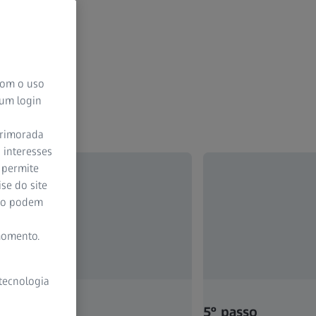
 com o uso
 um login
aprimorada
 interesses
 permite
se do site
ção podem
momento.
 tecnologia
asso
5º passo