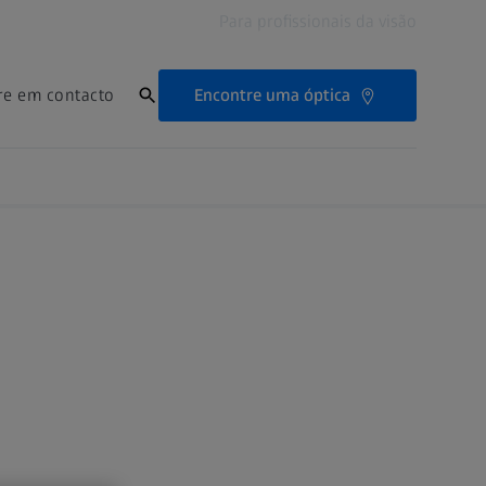
Para profissionais da visão
Encontre uma óptica
re em contacto
Localizador de clínicas
os secundários