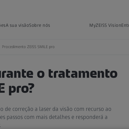
ões
A sua visão
Sobre nós
MyZEISS Vision
Ent
o
Astigmatismo
Recuperação
Possíveis efeit
Procedimento ZEISS SMILE pro
urante o tratamento
E pro?
o de correção a laser da visão com recurso ao
stes passos com mais detalhes e responderá a
.