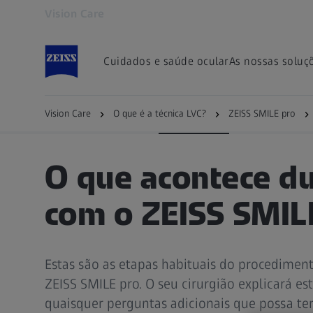
Vision Care
Abre num separador novo
Cuidados e saúde ocular
As nossas soluç
ZEISS SMILE pro
Procedimento
Adequaçã
Vision Care
O que é a técnica LVC?
ZEISS SMILE pro
O que acontece d
com o ZEISS SMIL
Estas são as etapas habituais do procediment
ZEISS SMILE pro. O seu cirurgião explicará e
quaisquer perguntas adicionais que possa ter