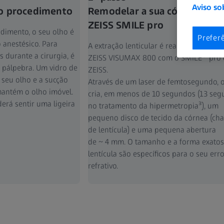
Aviso so
 o procedimento
Remodelar a sua córnea com
ZEISS SMILE pro
edimento, o seu olho é
Prefer
 anestésico. Para
A extração lenticular é realizada no
 durante a cirurgia, é
®
ZEISS VISUMAX 800 com o SMILE
pro 
 pálpebra. Um vidro de
ZEISS.
 seu olho e a sucção
Através de um laser de femtosegundo, o
antém o olho imóvel.
cria, em menos de 10 segundos (13 se
erá sentir uma ligeira
no tratamento da hipermetropia³), um
pequeno disco de tecido da córnea (c
de lentícula) e uma pequena abertura
de ~ 4 mm. O tamanho e a forma exatos
lentícula são específicos para o seu err
refrativo.