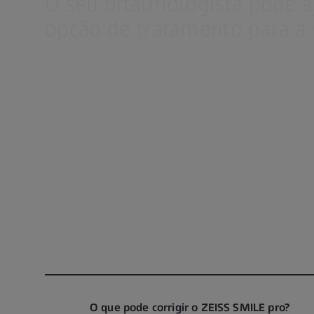
O seu oftalmologista pode a
opção de tratamento para a s
O que pode corrigir o ZEISS SMILE pro?