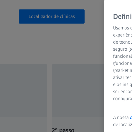
Defin
Localizador de clínicas
Usamos d
experiênc
de tecnol
seguro (t
funcional
(funciona
(marketi
ativar te
e os ins
ser encon
configur
A nossa
de locali
2º passo