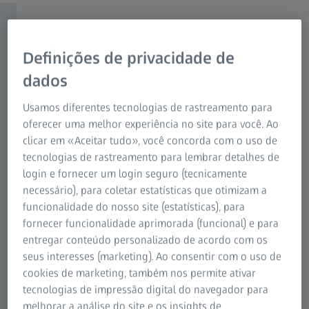
Definições de privacidade de
dados
Usamos diferentes tecnologias de rastreamento para
oferecer uma melhor experiência no site para você. Ao
clicar em «Aceitar tudo», você concorda com o uso de
tecnologias de rastreamento para lembrar detalhes de
login e fornecer um login seguro (tecnicamente
necessário), para coletar estatísticas que otimizam a
funcionalidade do nosso site (estatísticas), para
fornecer funcionalidade aprimorada (funcional) e para
entregar conteúdo personalizado de acordo com os
seus interesses (marketing). Ao consentir com o uso de
cookies de marketing, também nos permite ativar
tecnologias de impressão digital do navegador para
melhorar a análise do site e os insights de